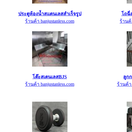
ประตูห้องน้ำสแตนเลสสำเร็จรูป
โถฉี
ร้านค้า banjustanless.com
ร้านค้
โต๊ะสเตนเลสBJS
ลูก
ร้านค้า banjustanless.com
ร้านค้