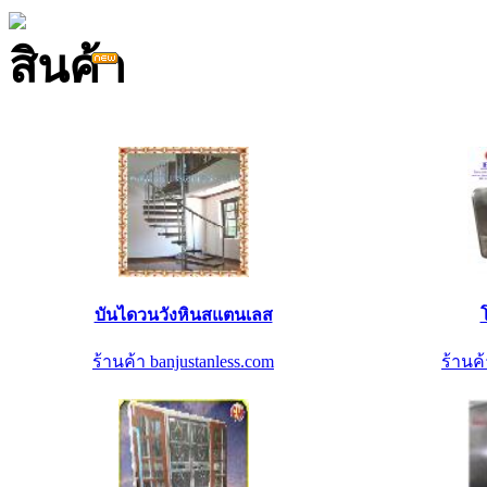
บันไดวนวังหินสแตนเลส
ร้านค้า banjustanless.com
ร้านค้