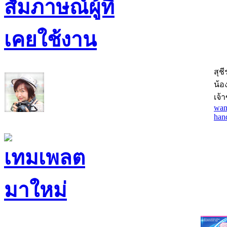
สุช
น้อง
เจ้
wan
han