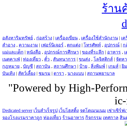
อสังหาริมทรัพย์
,
ก่อสร้าง
|
เครื่องเขียน
,
เครื่องใช้สำนักงาน
|
เคร
สำอาง
,
ความงาม
|
เฟอร์นิเจอร์
,
ตกแต่ง
|
โทรศัพท์
,
อุปกรณ์
|
ก
แม่และเด็ก
|
หนังสือ
,
อุปกรณ์การศึกษา
|
ของที่ระลึก
|
อาหาร
,
เ
เนตคาเฟ่
|
ท่องเที่ยว
,
ตั๋ว
,
สันทนาการ
|
ขนส่ง
,
โลจิสติกส์
|
จัดห
กฎหมาย
,
บัญชี
|
สถาบัน
,
สถานศึกษา
|
ป้าย
,
สิ่งพิมพ์
|
เกมส์
|
ยิ
บันเทิง
|
สัตว์เลี้ยง
|
ชมรม
|
ดารา
,
นางแบบ
|
สถานพยาบาล
"Powered by High-Perfo
ic
Dedicated server
เว็บสำเร็จรูป
เว็บโฮสติ้ง
จดโดเมนเนม
เช่าเซิร์ฟเ
จองโรงแรมราคาถูก
ท่องเที่ยว
ร้านอาหาร
กิจกรรม
เทศกาล
สิน