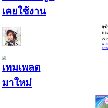
สุช
น้อง
เจ้
wan
han