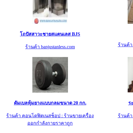
โถปัสสาวะชายสแตนเลส BJS
ร้านค้
ร้านค้า banjustanless.com
ดัมเบลหุ้มยางแบบกลมขนาด 20 กก.
ระ
ร้านค้า คอนโดฟิตเนสช็อป : ร้านขายเครื่อง
ร้านค้
ออกกำลังกายราคาถูก