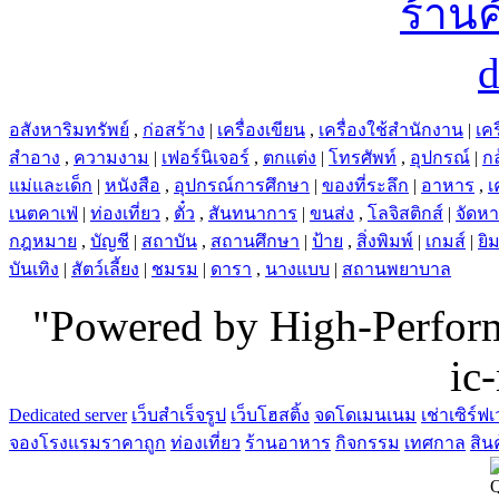
อสังหาริมทรัพย์
,
ก่อสร้าง
|
เครื่องเขียน
,
เครื่องใช้สำนักงาน
|
เคร
สำอาง
,
ความงาม
|
เฟอร์นิเจอร์
,
ตกแต่ง
|
โทรศัพท์
,
อุปกรณ์
|
ก
แม่และเด็ก
|
หนังสือ
,
อุปกรณ์การศึกษา
|
ของที่ระลึก
|
อาหาร
,
เ
เนตคาเฟ่
|
ท่องเที่ยว
,
ตั๋ว
,
สันทนาการ
|
ขนส่ง
,
โลจิสติกส์
|
จัดห
กฎหมาย
,
บัญชี
|
สถาบัน
,
สถานศึกษา
|
ป้าย
,
สิ่งพิมพ์
|
เกมส์
|
ยิ
บันเทิง
|
สัตว์เลี้ยง
|
ชมรม
|
ดารา
,
นางแบบ
|
สถานพยาบาล
"Powered by High-Perfo
ic
Dedicated server
เว็บสำเร็จรูป
เว็บโฮสติ้ง
จดโดเมนเนม
เช่าเซิร์ฟเ
จองโรงแรมราคาถูก
ท่องเที่ยว
ร้านอาหาร
กิจกรรม
เทศกาล
สิน