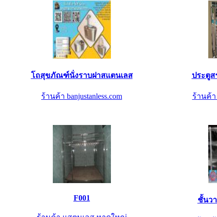
โถสุขภัณฑ์นั่งราบฝาสแตนเลส
ประตูสร
ร้านค้า banjustanless.com
ร้านค้
F001
ชั้น