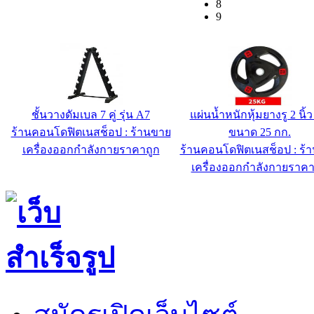
6
7
8
9
โถฉี่สเตนเลสระบบเซ็นเซอร์
ราวบันไดสะพานลอยสแต
ร้านbanjustanless.com
ร้านbanjustanless.com