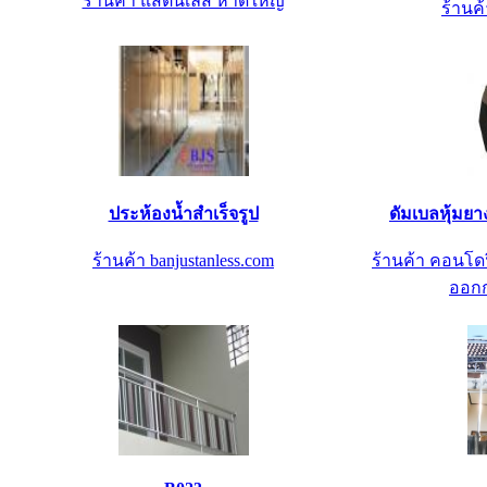
ร้านค้า แสตนเลส หาดใหญ่
ร้านค้
ประห้องน้ำสำเร็จรูป
ดัมเบลหุ้มย
ร้านค้า banjustanless.com
ร้านค้า คอนโดฟ
ออกก