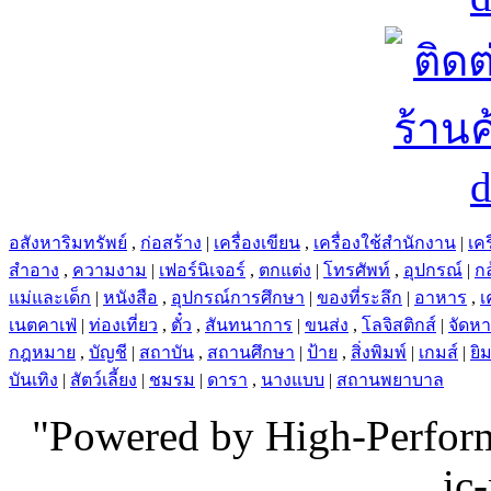
อสังหาริมทรัพย์
,
ก่อสร้าง
|
เครื่องเขียน
,
เครื่องใช้สำนักงาน
|
เคร
สำอาง
,
ความงาม
|
เฟอร์นิเจอร์
,
ตกแต่ง
|
โทรศัพท์
,
อุปกรณ์
|
ก
แม่และเด็ก
|
หนังสือ
,
อุปกรณ์การศึกษา
|
ของที่ระลึก
|
อาหาร
,
เ
เนตคาเฟ่
|
ท่องเที่ยว
,
ตั๋ว
,
สันทนาการ
|
ขนส่ง
,
โลจิสติกส์
|
จัดห
กฎหมาย
,
บัญชี
|
สถาบัน
,
สถานศึกษา
|
ป้าย
,
สิ่งพิมพ์
|
เกมส์
|
ยิ
บันเทิง
|
สัตว์เลี้ยง
|
ชมรม
|
ดารา
,
นางแบบ
|
สถานพยาบาล
"Powered by High-Perfo
ic