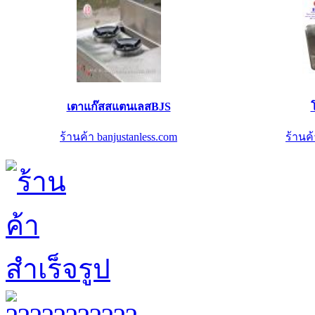
เตาแก๊สสแตนเลสBJS
ร้านค้า banjustanless.com
ร้านค้