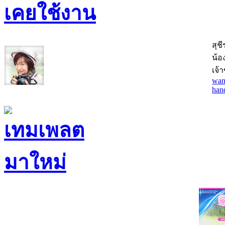
สุช
น้อง
เจ้
wan
han