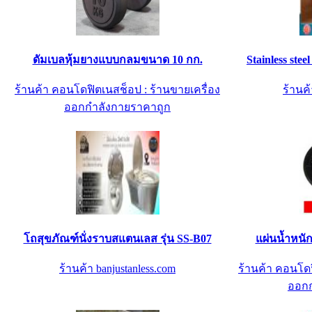
ดัมเบลหุ้มยางแบบกลมขนาด 10 กก.
Stainless ste
ร้านค้า คอนโดฟิตเนสช็อป : ร้านขายเครื่อง
ร้านค้
ออกกำลังกายราคาถูก
โถสุขภัณฑ์นั่งราบสแตนเลส รุ่น SS-B07
แผ่นน้ำหนักห
ร้านค้า banjustanless.com
ร้านค้า คอนโดฟ
ออกก