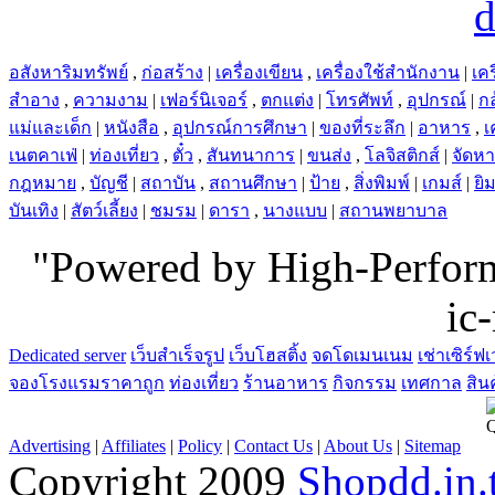
อสังหาริมทรัพย์
,
ก่อสร้าง
|
เครื่องเขียน
,
เครื่องใช้สำนักงาน
|
เคร
สำอาง
,
ความงาม
|
เฟอร์นิเจอร์
,
ตกแต่ง
|
โทรศัพท์
,
อุปกรณ์
|
ก
แม่และเด็ก
|
หนังสือ
,
อุปกรณ์การศึกษา
|
ของที่ระลึก
|
อาหาร
,
เ
เนตคาเฟ่
|
ท่องเที่ยว
,
ตั๋ว
,
สันทนาการ
|
ขนส่ง
,
โลจิสติกส์
|
จัดห
กฎหมาย
,
บัญชี
|
สถาบัน
,
สถานศึกษา
|
ป้าย
,
สิ่งพิมพ์
|
เกมส์
|
ยิ
บันเทิง
|
สัตว์เลี้ยง
|
ชมรม
|
ดารา
,
นางแบบ
|
สถานพยาบาล
"Powered by High-Perfo
ic
Dedicated server
เว็บสำเร็จรูป
เว็บโฮสติ้ง
จดโดเมนเนม
เช่าเซิร์ฟเ
จองโรงแรมราคาถูก
ท่องเที่ยว
ร้านอาหาร
กิจกรรม
เทศกาล
สิน
Advertising
|
Affiliates
|
Policy
|
Contact Us
|
About Us
|
Sitemap