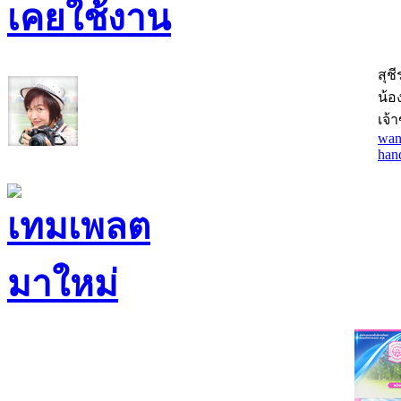
สุช
น้อง
เจ้
wan
han