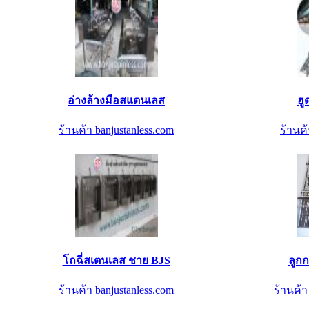
อ่างล้างมือสแตนเลส
ฮู
ร้านค้า banjustanless.com
ร้านค้
โถฉี่สเตนเลส ชาย BJS
ลูก
ร้านค้า banjustanless.com
ร้านค้